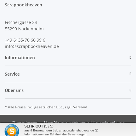
Scrapbookheaven
Fischergasse 24
55299 Nackenheim
+49 6135-70 66 99 6
info@scrapbookheaven.de
Informationen
Service
Über uns
* Alle Preise inkl. gesetzlicher USt., zzgl.
Versand
© paperheaven
Ohne Steuerausweis gemäß Kleinunternehmer-
SEHR GUT
(5 / 5)
Regelung §19 UstG.
aus
9
Bewertungen bei: amazon.de, shopvote.de ⓘ
Powered by
JTL-Shop
Informationen zur Echtheit der Bewertungen