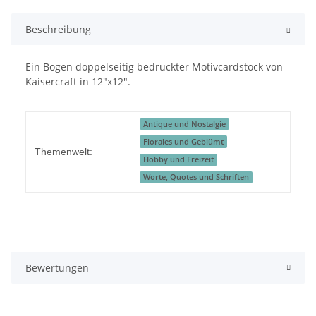
Beschreibung
Ein Bogen doppelseitig bedruckter Motivcardstock von
Kaisercraft in 12"x12".
Antique und Nostalgie
Florales und Geblümt
Themenwelt:
Hobby und Freizeit
Worte, Quotes und Schriften
Bewertungen