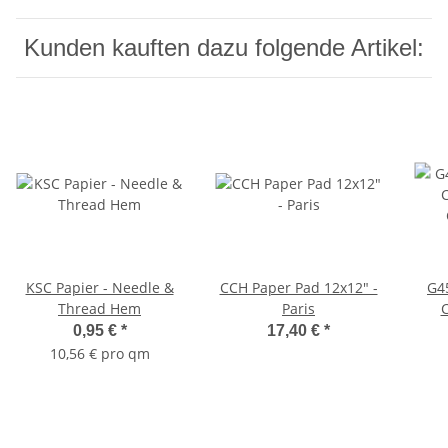
Kunden kauften dazu folgende Artikel:
KSC Papier - Needle &
CCH Paper Pad 12x12" -
G4
Thread Hem
Paris
C
0,95 €
*
17,40 €
*
10,56 € pro qm