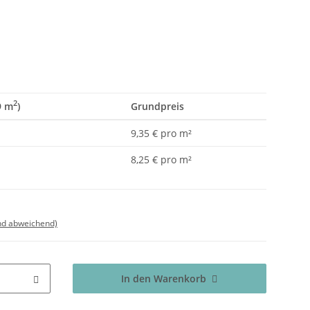
2
9 m
)
Grundpreis
9,35 € pro m²
8,25 € pro m²
nd abweichend)
In den Warenkorb