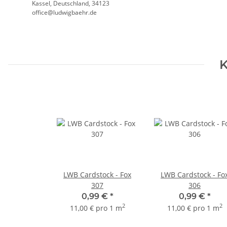
Kassel, Deutschland, 34123
office@ludwigbaehr.de
K
LWB Cardstock - Fox
LWB Cardstock - Fo
307
306
0,99 €
*
0,99 €
*
2
2
11,00 € pro 1 m
11,00 € pro 1 m