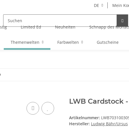
DE
Mein Ko
stig
Limited Ed
Neuheiten
Schnapp des Monat
Themenwelten
Farbwelten
Gutscheine
9
LWB Cardstock -
Artikelnummer:
LWB70310030
Hersteller:
Ludwig Bähr/Ursus