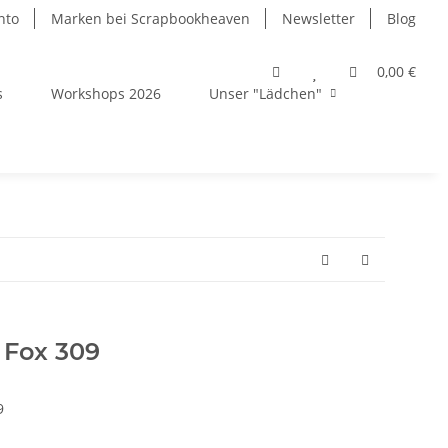
nto
Marken bei Scrapbookheaven
Newsletter
Blog
0,00 €
s
Workshops 2026
Unser "Lädchen"
 Fox 309
9