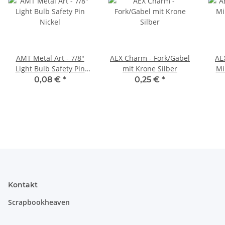
AMT Metal Art - 7/8"
AEX Charm - Fork/Gabel
AE
Light Bulb Safety Pin
mit Krone Silber
Mi
Nickel
0,08 €
*
0,25 €
*
Kontakt
Scrapbookheaven