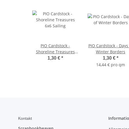
PIO Cardstock -
PIO Cardstock - Days
Shoreline Treasures
Winter Borders
6x6 Sailing
1,30 €
*
1,30 €
*
14,44 € pro qm
Informati
Kontakt
Scrapbookheaven