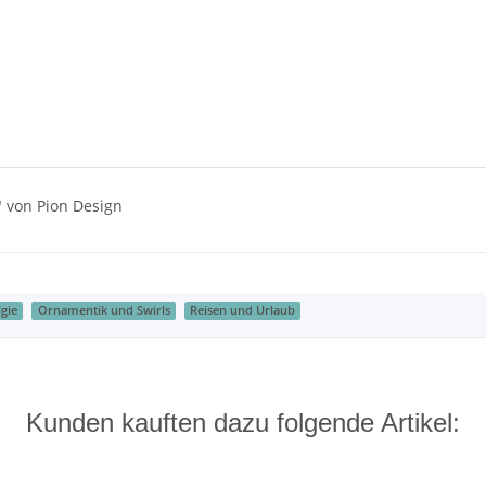
" von Pion Design
gie
Ornamentik und Swirls
Reisen und Urlaub
Kunden kauften dazu folgende Artikel: