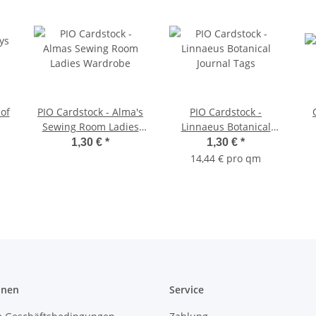
 of
PIO Cardstock - Alma's
PIO Cardstock -
Sewing Room Ladies
Linnaeus Botanical
Wardrobe
Journal Tags
1,30 €
*
1,30 €
*
14,44 € pro qm
onen
Service