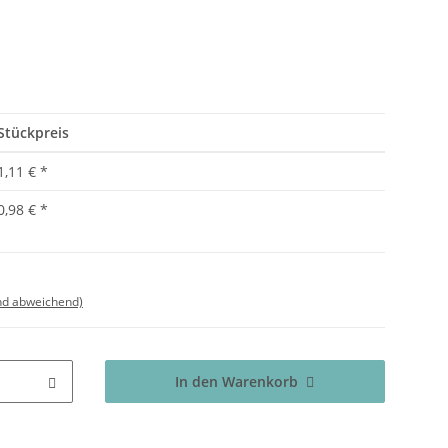
Stückpreis
1,11 €
*
0,98 €
*
nd abweichend)
In den Warenkorb