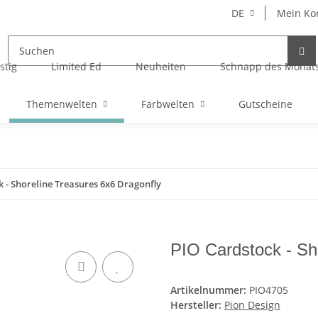
DE
Mein Ko
stig
Limited Ed
Neuheiten
Schnapp des Monat
Themenwelten
Farbwelten
Gutscheine
 - Shoreline Treasures 6x6 Dragonfly
PIO Cardstock - Sh
Artikelnummer:
PIO4705
Hersteller:
Pion Design