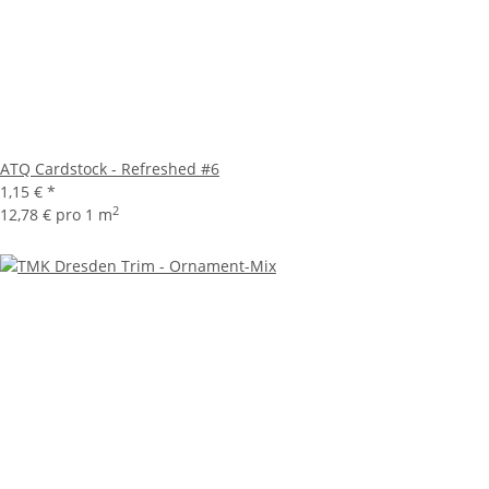
ATQ Cardstock - Refreshed #6
1,15 €
*
2
12,78 € pro 1 m