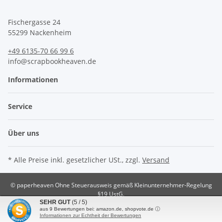
Fischergasse 24
55299 Nackenheim
+49 6135-70 66 99 6
info@scrapbookheaven.de
Informationen
Service
Über uns
* Alle Preise inkl. gesetzlicher USt., zzgl.
Versand
© paperheaven
Ohne Steuerausweis gemäß Kleinunternehmer-Regelung
§19 UstG.
SEHR GUT
(5 / 5)
Powered by
JTL-Shop
aus
9
Bewertungen bei: amazon.de, shopvote.de ⓘ
Informationen zur Echtheit der Bewertungen