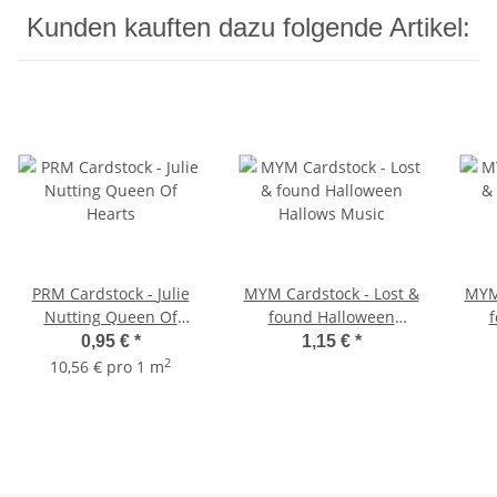
Kunden kauften dazu folgende Artikel:
PRM Cardstock - Julie
MYM Cardstock - Lost &
MYM 
Nutting Queen Of
found Halloween
Hearts
Hallows Music
H
0,95 €
*
1,15 €
*
2
10,56 € pro 1 m