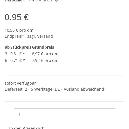
0,95 €
10,56 € pro qm
Endpreis* , zzgl.
Versand
ab
Stückpreis
Grundpreis
3
0,81 €
*
8,97 € pro qm
6
0,71 €
*
7,92 € pro qm
sofort verfügbar
Lieferzeit:
2 - 5 Werktage
(DE - Ausland abweichend)
In den Warenkorb