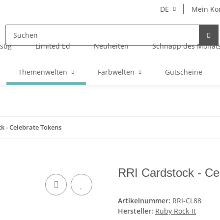
DE
Mein Ko
stig
Limited Ed
Neuheiten
Schnapp des Monat
Themenwelten
Farbwelten
Gutscheine
k - Celebrate Tokens
RRI Cardstock - Ce
Artikelnummer:
RRI-CL88
Hersteller:
Ruby Rock-It