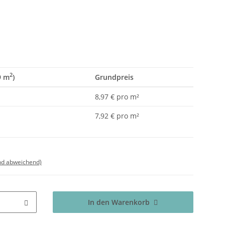
2
9 m
)
Grundpreis
8,97 € pro m²
7,92 € pro m²
nd abweichend)
In den Warenkorb