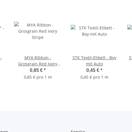
-
MYA Ribbon -
STK Textil-Etikett - Boy
S
Grosgrain Red Ivory
mit Auto
Stripe
0,85 €
*
0,45 €
*
0,85 € pro 1 m
0,45 € pro 1 m
onen
Service