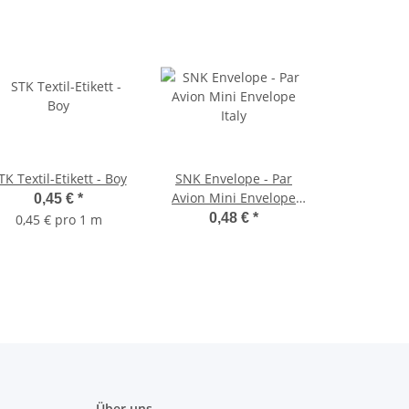
TK Textil-Etikett - Boy
SNK Envelope - Par
Avion Mini Envelope
0,45 €
*
Italy
0,48 €
*
0,45 € pro 1 m
Über uns