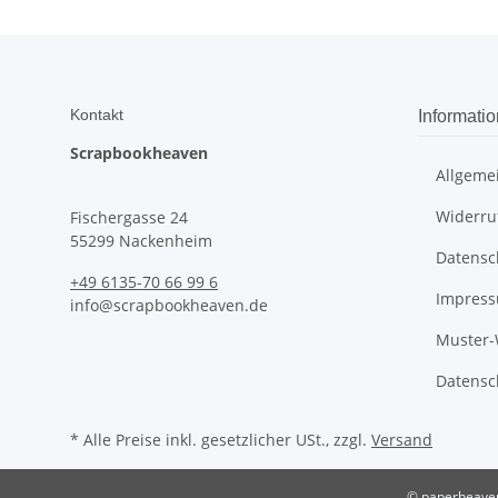
Kontakt
Informati
Scrapbookheaven
Allgeme
Widerru
Fischergasse 24
55299 Nackenheim
Datensc
+49 6135-70 66 99 6
Impres
info@scrapbookheaven.de
Muster-
Datensc
* Alle Preise inkl. gesetzlicher USt., zzgl.
Versand
© paperheave