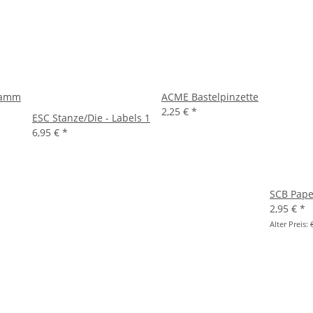
wamm
ACME Bastelpinzette
2,25 €
*
ESC Stanze/Die - Labels 1
6,95 €
*
SCB Pape
2,95 €
*
Alter Preis: