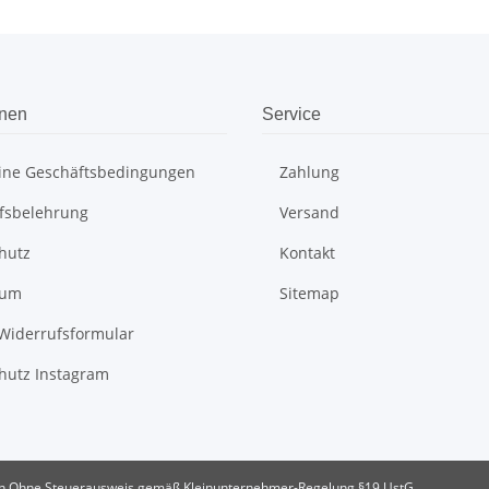
onen
Service
ine Geschäftsbedingungen
Zahlung
fsbelehrung
Versand
hutz
Kontakt
sum
Sitemap
Widerrufsformular
hutz Instagram
n
Ohne Steuerausweis gemäß Kleinunternehmer-Regelung §19 UstG.