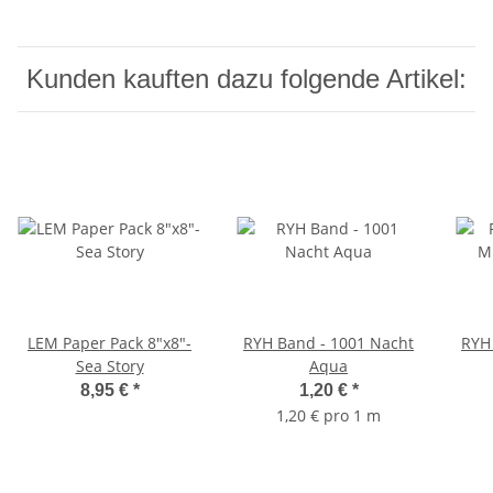
Kunden kauften dazu folgende Artikel:
LEM Paper Pack 8"x8"-
RYH Band - 1001 Nacht
RYH 
Sea Story
Aqua
8,95 €
*
1,20 €
*
1,20 € pro 1 m