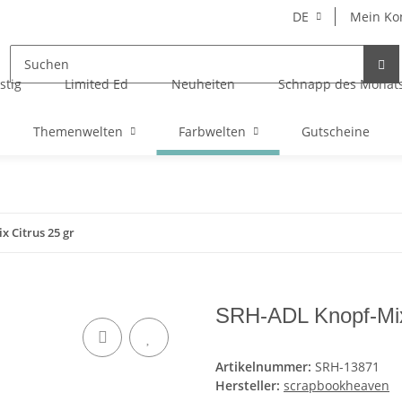
DE
Mein Ko
stig
Limited Ed
Neuheiten
Schnapp des Monat
Themenwelten
Farbwelten
Gutscheine
 Citrus 25 gr
SRH-ADL Knopf-Mix
Artikelnummer:
SRH-13871
Hersteller:
scrapbookheaven