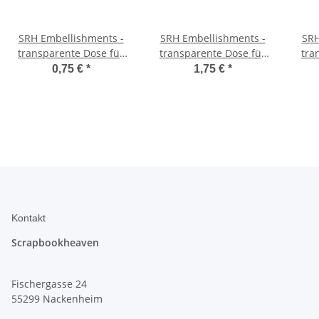
SRH Embellishments -
SRH Embellishments -
SRH
transparente Dose für
transparente Dose für
tra
Schüttelkarten 50 mm
Schüttelkarten 26 mm
Sch
0,75 €
*
1,75 €
*
Kontakt
Scrapbookheaven
Fischergasse 24
55299 Nackenheim