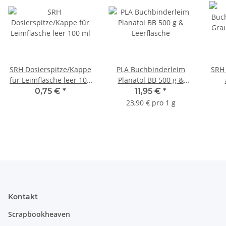
SRH Dosierspitze/Kappe
PLA Buchbinderleim
SRH 
für Leimflasche leer 100
Planatol BB 500 g &
ml
Leerflasche
185x
0,75 €
*
11,95 €
*
23,90 € pro 1 g
Kontakt
Scrapbookheaven