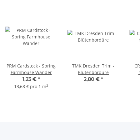
PRM Cardstock - Spring
TMK Dresden Trim -
CR
Farmhouse Wander
Blütenbordüre
1,23 €
*
2,80 €
*
2
13,68 € pro 1 m