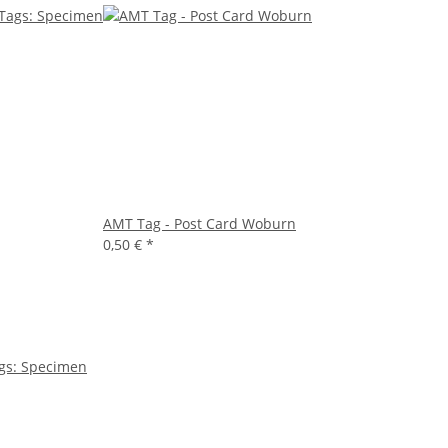
AMT Tag - Post Card Woburn
0,50 €
*
gs: Specimen