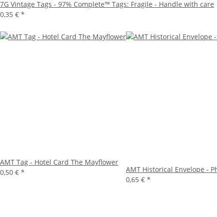
7G Vintage Tags - 97% Complete™ Tags: Fragile - Handle with care
0,35 €
*
AMT Tag - Hotel Card The Mayflower
AMT Historical Envelope - P
0,50 €
*
0,65 €
*