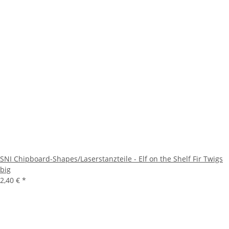
SNI Chipboard-Shapes/Laserstanzteile - Elf on the Shelf Fir Twigs
big
2,40 €
*