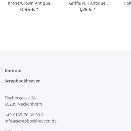
Krone/Crown Antique
Griffe/Pull Antique
Hol
Bronze
Bronze
0,95 €
*
1,25 €
*
Kontakt
Scrapbookheaven
Fischergasse 24
55299 Nackenheim
+49 6135-70 66 99 6
info@scrapbookheaven.de