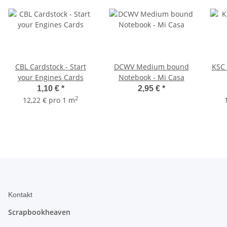
CBL Cardstock - Start
DCWV Medium bound
KSC 
your Engines Cards
Notebook - Mi Casa
1,10 €
*
2,95 €
*
2
12,22 € pro 1 m
Kontakt
Scrapbookheaven