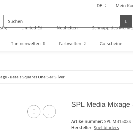
DE
Mein Ko
stig
Limited Ed
Neuheiten
Schnapp des Monat
Themenwelten
Farbwelten
Gutscheine
ge - Bezels Squares One 5-er Silver
SPL Media Mixage -
Artikelnummer:
SPL-MB1502S
Hersteller:
Spellbinders