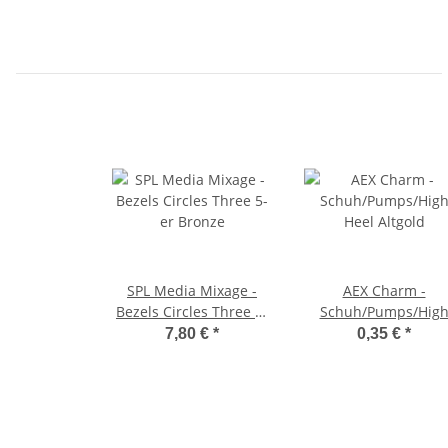
SPL Media Mixage -
AEX Charm -
Bezels Circles Three 5-
Schuh/Pumps/Hig
er Bronze
Heel Altgold
7,80 €
*
0,35 €
*