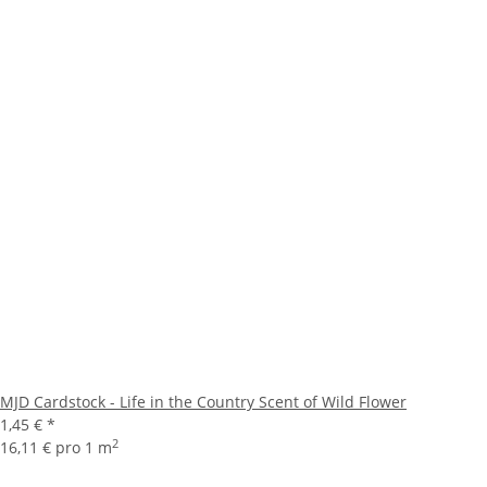
MJD Cardstock - Life in the Country Scent of Wild Flower
1,45 €
*
2
16,11 € pro 1 m