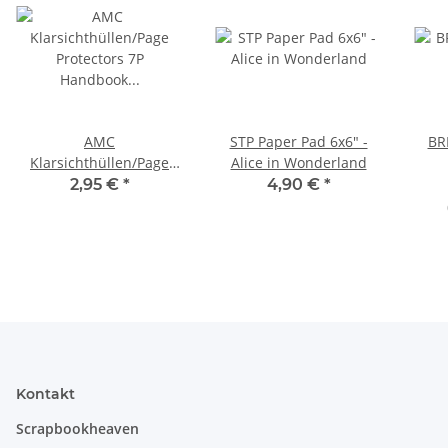
AMC
STP Paper Pad 6x6" -
BR
Klarsichthüllen/Page
Alice in Wonderland
Protectors 7P Handbook
2,95 €
*
4,90 €
*
4x4"/4x 2x2"
Kontakt
Scrapbookheaven