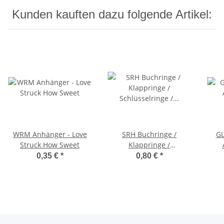
Kunden kauften dazu folgende Artikel:
WRM Anhänger - Love
SRH Buchringe /
GL
Struck How Sweet
Klappringe /
Schlüsselringe /
0,35 €
*
0,80 €
*
Heftringe 25 mm
rosegold