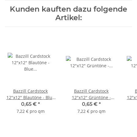
Kunden kauften dazu folgende
Artikel:
Bazzill Cardstock
Bazzill Cardstock
B
12"x12" Blautöne - Blue
12"x12" Grüntöne -
12"x
Jean
Nathan
0,65 €
*
0,65 €
*
7,22 € pro qm
7,22 € pro qm