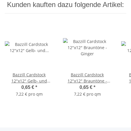
Kunden kauften dazu folgende Artikel:
Bazzill Cardstock
Bazzill Cardstock
B
12"x12" Gelb- und
12"x12" Brauntöne -
Orangetöne - Cool
Ginger
0,65 €
*
0,65 €
*
Cantaloupe
7,22 € pro qm
7,22 € pro qm