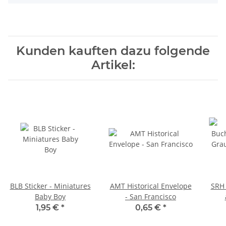
Kunden kauften dazu folgende
Artikel:
BLB Sticker - Miniatures
AMT Historical Envelope
SRH 
Baby Boy
- San Francisco
220x
1,95 €
*
0,65 €
*