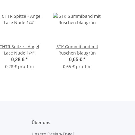
CHTR Spitze - Angel
STK Gummiband mit
Lace Nude 1/4"
Rüschen blaugrün
0,28 €
*
0,65 €
*
0,28 € pro 1 m
0,65 € pro 1 m
Über uns
Unsere Design-Engel