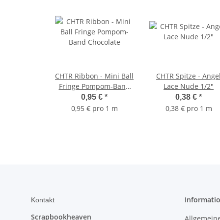
CHTR Ribbon - Mini Ball
CHTR Spitze - Ange
Fringe Pompom-Band
Lace Nude 1/2"
Chocolate
0,95 €
*
0,38 €
*
0,95 € pro 1 m
0,38 € pro 1 m
Informati
Kontakt
Scrapbookheaven
Allgemein