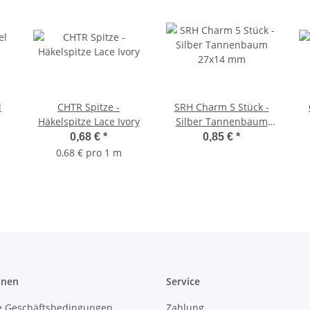
l
CHTR Spitze -
SRH Charm 5 Stück -
Häkelspitze Lace Ivory
Silber Tannenbaum
27x14 mm
0,68 €
*
0,85 €
*
0,68 € pro 1 m
onen
Service
e Geschäftsbedingungen
Zahlung