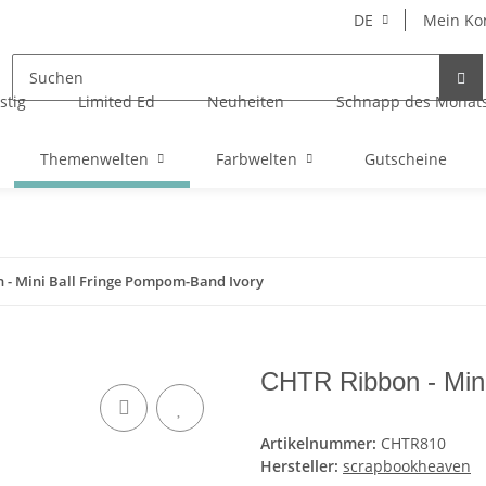
DE
Mein Ko
stig
Limited Ed
Neuheiten
Schnapp des Monat
Themenwelten
Farbwelten
Gutscheine
 - Mini Ball Fringe Pompom-Band Ivory
CHTR Ribbon - Min
Artikelnummer:
CHTR810
Hersteller:
scrapbookheaven