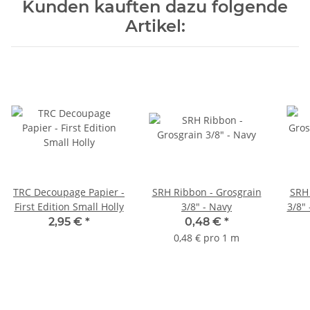
Kunden kauften dazu folgende
Artikel:
TRC Decoupage Papier -
SRH Ribbon - Grosgrain
SRH 
First Edition Small Holly
3/8" - Navy
3/8" 
2,95 €
*
0,48 €
*
0,48 € pro 1 m