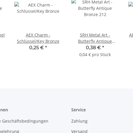
bel
AEX Charm -
SRH Metal Art -
AE
Schlüssel/Key Bronze
Butterfly Antique
Bronze 212
0,25 €
*
0,38 €
*
0,04 € pro Stück
onen
Service
e Geschäftsbedingungen
Zahlung
belehrung
Versand