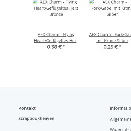
AEX Charm - Flying
AEX Charm - Fork/Ga
Heart/Geflügeltes Herz
mit Krone Silber
Bronze
0,38 €
*
0,25 €
*
Informati
Kontakt
Scrapbookheaven
Allgemein
Widerrufs