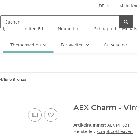
DE
Mein Ko
tig
Limited Ed
Neuheiten
Schnapp des Monat
Themenwelten
Farbwelten
Gutscheine
l/Eule Bronze
AEX Charm - Vin
Artikelnummer:
AEX141631
Hersteller:
scrapbookheaven