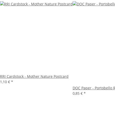
RRI Cardstock - Mother Nature Postcard
1,10 €
*
DOC Paper - Portobello 
0,85 €
*