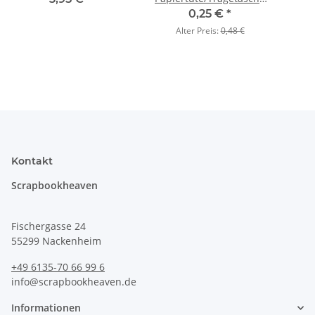
mit Kordelgriff 11x16.5
0,25 €
*
cm
Alter Preis:
0,48 €
Kontakt
Scrapbookheaven
Fischergasse 24
55299 Nackenheim
+49 6135-70 66 99 6
info@scrapbookheaven.de
Informationen