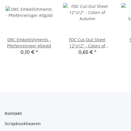
DRC Embellishments -
FDC Cut-Out Sheet
Pfeifenreiniger Altgold
12"x12" - Colors of
Autumn
0,10 €
*
0,65 €
*
I
Kontakt
Scrapbookheaven