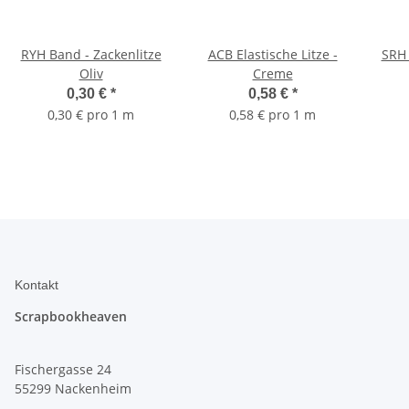
RYH Band - Zackenlitze
ACB Elastische Litze -
SRH 
Oliv
Creme
0,30 €
*
0,58 €
*
0,30 € pro 1 m
0,58 € pro 1 m
Kontakt
Scrapbookheaven
Fischergasse 24
55299 Nackenheim