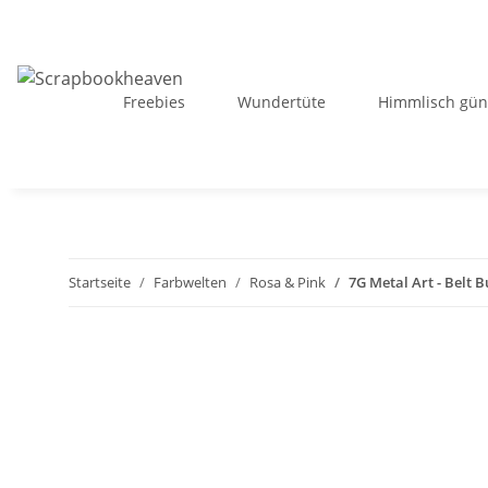
Freebies
Wundertüte
Himmlisch gün
Startseite
Farbwelten
Rosa & Pink
7G Metal Art - Belt B