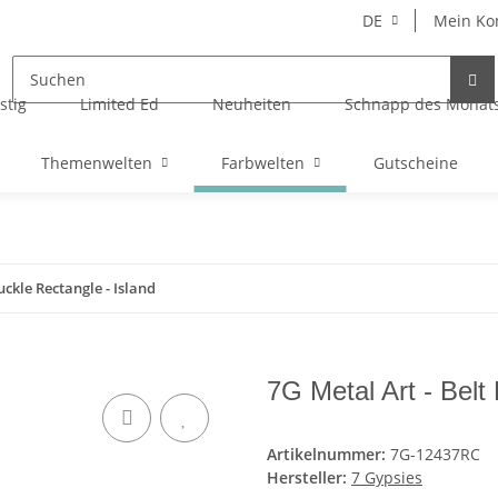
DE
Mein Ko
stig
Limited Ed
Neuheiten
Schnapp des Monat
Themenwelten
Farbwelten
Gutscheine
uckle Rectangle - Island
7G Metal Art - Belt
Artikelnummer:
7G-12437RC
Hersteller:
7 Gypsies