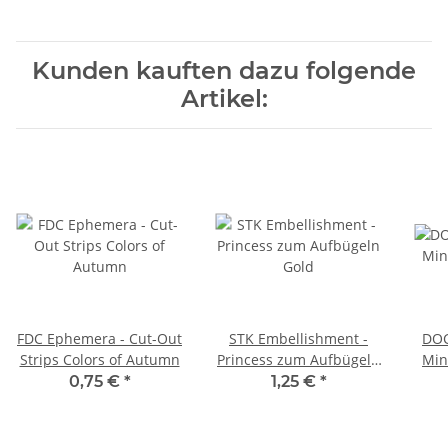
Kunden kauften dazu folgende
Artikel:
FDC Ephemera - Cut-Out
STK Embellishment -
DOC
Strips Colors of Autumn
Princess zum Aufbügeln
Min
Gold
0,75 €
*
1,25 €
*