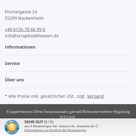
Fischergasse 24
55299 Nackenheim
+49 6135-70 66 99 6
info@scrapbookheaven.de
Informationen
Service
Über uns
* Alle Preise inkl. gesetzlicher USt., zzgl.
Versand
© paperheaven
Ohne Steuerausweis gemäß Kleinunternehmer-Regelung
§19 UstG.
SEHR GUT
(5 / 5)
Powered by
JTL-Shop
aus
9
Bewertungen bei: amazon.de, shopvote.de ⓘ
Informationen zur Echtheit der Bewertungen