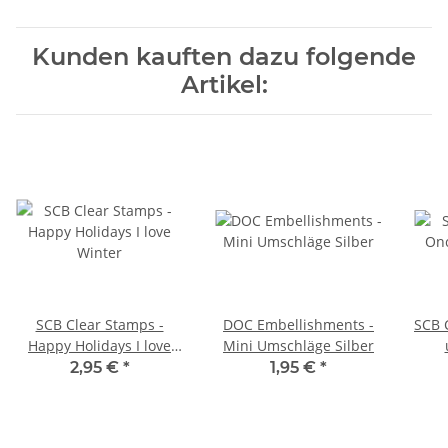
Kunden kauften dazu folgende
Artikel:
SCB Clear Stamps -
DOC Embellishments -
SCB 
Happy Holidays I love
Mini Umschläge Silber
Winter
2,95 €
*
1,95 €
*