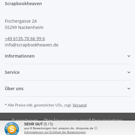
Scrapbookheaven
Fischergasse 24
55299 Nackenheim
+49 6135-70 66 99 6
info@scrapbookheaven.de
Informationen
Service
Über uns
* Alle Preise inkl. gesetzlicher USt., zzgl.
Versand
© paperheaven
Ohne Steuerausweis gemäß Kleinunternehmer-
SEHR GUT
(5 / 5)
Regelung §19 UstG.
aus
9
Bewertungen bei: amazon.de, shopvote.de ⓘ
Powered by
JTL-Shop
Informationen zur Echtheit der Bewertungen