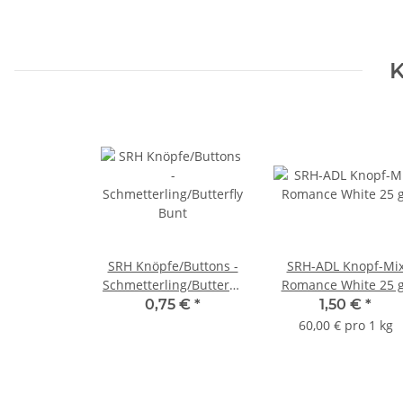
K
SRH Knöpfe/Buttons -
SRH-ADL Knopf-Mi
Schmetterling/Butterfly
Romance White 25 g
Bunt
0,75 €
*
1,50 €
*
60,00 € pro 1 kg