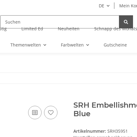
DE
Mein Ko
tig
Limited Ed
Neuheiten
Schnapp des Monat
Themenwelten
Farbwelten
Gutscheine
SRH Embellishme
Blue
Artikelnummer:
SRH35951