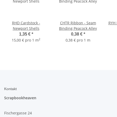
RHD Cardstock -
CHTR Ribbon - Seam
RYH 
Newport Shells
Binding Peacock Alley
1,35 €
*
0,38 €
*
2
15,00 € pro 1 m
0,38 € pro 1 m
Kontakt
Scrapbookheaven
Fischergasse 24