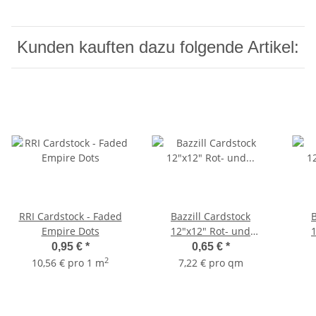
Kunden kauften dazu folgende Artikel:
RRI Cardstock - Faded
Bazzill Cardstock
B
Empire Dots
12"x12" Rot- und
Rosatöne - Cameo
0,95 €
*
0,65 €
*
(Canvas)
2
10,56 € pro 1 m
7,22 € pro qm