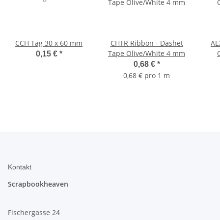
CCH Tag 30 x 60 mm
CHTR Ribbon - Dashet
AE
Tape Olive/White 4 mm
0,15 €
*
0,68 €
*
0,68 € pro 1 m
Kontakt
Scrapbookheaven
Fischergasse 24