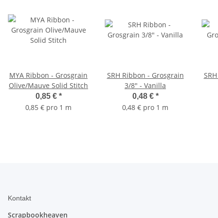
MYA Ribbon - Grosgrain
SRH Ribbon - Grosgrain
SRH 
Olive/Mauve Solid Stitch
3/8" - Vanilla
0,85 €
*
0,48 €
*
0,85 € pro 1 m
0,48 € pro 1 m
Kontakt
Scrapbookheaven