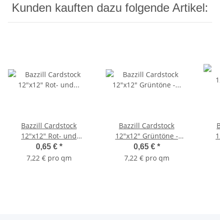
Kunden kauften dazu folgende Artikel:
Bazzill Cardstock
Bazzill Cardstock
B
12"x12" Rot- und
12"x12" Grüntöne -
1
Rosatöne - Paris
Witch Hazel (Canvas)
0,65 €
*
0,65 €
*
7,22 € pro qm
7,22 € pro qm