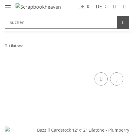
DE
DE
Lilatöne