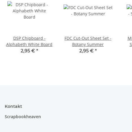
DSP Chipboard -
FDC Cut-Out Sheet Set -
MR
Alphabeth White Board
Botany Summer
S
2,95 €
*
2,95 €
*
Kontakt
Scrapbookheaven